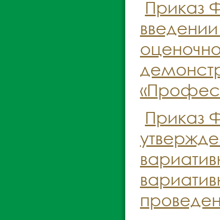
Приказ Ф
введении
оценочно
демонстр
«Професс
Приказ Ф
утвержде
вариатив
вариатив
проведени