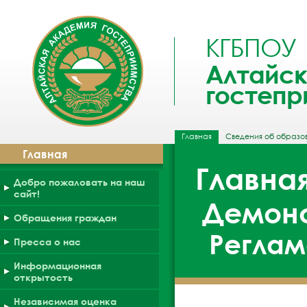
КГБПОУ
Алтайск
гостепр
Главная
Сведения об образо
Главная
Главна
Добро пожаловать на наш
сайт!
Демон
Обращения граждан
Регла
Пресса о нас
Информационная
открытость
Независимая оценка