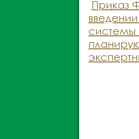
Приказ Ф
введении
системы 
планирую
экспертны