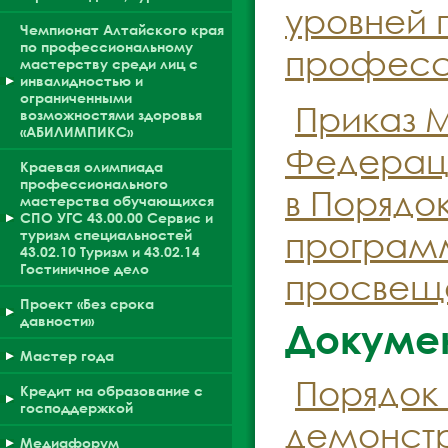
уровней 
Чемпионат Алтайского края
по профессиональному
професси
мастерству среди лиц с
инвалидностью и
ограниченными
Приказ 
возможностями здоровья
«АБИЛИМПИКС»
Федераци
Краевая олимпиада
профессионального
в Порядо
мастерства обучающихся
СПО УГС 43.00.00 Сервис и
програм
туризм специальностей
43.02.10 Туризм и 43.02.14
Гостиничное дело
просвеще
Проект «Без срока
давности»
Докуме
Мастер года
Порядок
Кредит на образование с
господдержкой
демонстр
Медиафорум