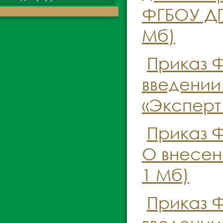
ФГБОУ ДПО
Мб)
Приказ Ф
введении
«Эксперт
Приказ Ф
О внесени
1 Мб)
Приказ Ф