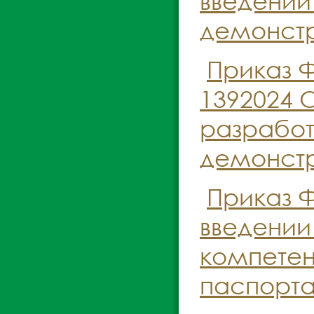
введении
демонстр
Приказ Ф
1392024 
разработ
демонстр
Приказ Ф
введении
компете
паспорта