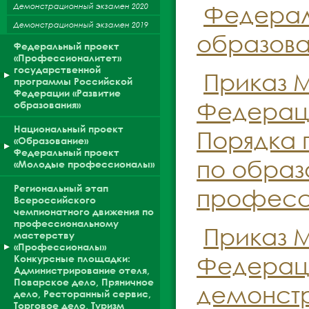
Федераль
Демонстрационный экзамен 2020
Демонстрационный экзамен 2019
образова
Федеральный проект
«Профессионалитет»
государственной
Приказ 
программы Российской
Федерации «Развитие
Федераци
образования»
Национальный проект
Порядка 
«Образование»
Федеральный проект
по обра
«Молодые профессионалы»
Региональный этап
професси
Всероссийского
чемпионатного движения по
профессиональному
Приказ 
мастерству
«Профессионалы»
Федераци
Конкурсные площадки:
Администрирование отеля,
Поварское дело, Пряничное
демонстр
дело, Ресторанный сервис,
Торговое дело, Туризм