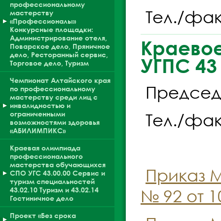
профессиональному
Тел./факс
мастерству
«Профессионалы»
Конкурсные площадки:
Администрирование отеля,
Краевое
Поварское дело, Пряничное
дело, Ресторанный сервис,
УГПС 43
Торговое дело, Туризм
Чемпионат Алтайского края
Председ
по профессиональному
мастерству среди лиц с
инвалидностью и
ограниченными
Тел./факс
возможностями здоровья
«АБИЛИМПИКС»
Краевая олимпиада
профессионального
мастерства обучающихся
Приказ М
СПО УГС 43.00.00 Сервис и
туризм специальностей
43.02.10 Туризм и 43.02.14
№ 92 от 1
Гостиничное дело
Проект «Без срока