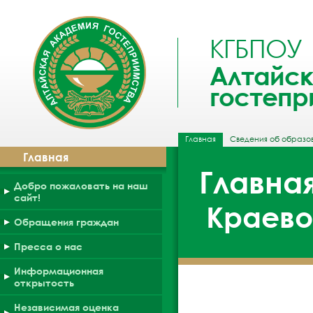
КГБПОУ
Алтайск
гостепр
Главная
Сведения об образо
Главная
Главна
Добро пожаловать на наш
сайт!
Краево
Обращения граждан
Пресса о нас
Информационная
открытость
Независимая оценка