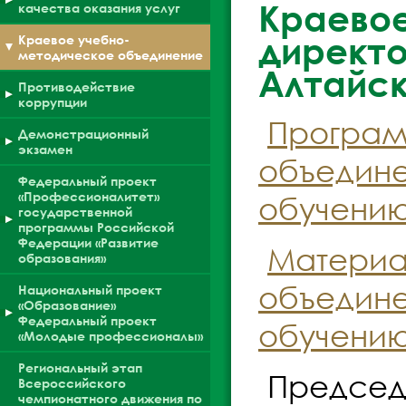
Краевое
качества оказания услуг
директ
Краевое учебно-
методическое объединение
Алтайск
Противодействие
коррупции
Програм
Демонстрационный
экзамен
объедине
Федеральный проект
«Профессионалитет»
обучению 
государственной
программы Российской
Федерации «Развитие
Материа
образования»
объедине
Национальный проект
«Образование»
Федеральный проект
обучению
«Молодые профессионалы»
Региональный этап
Председ
Всероссийского
чемпионатного движения по