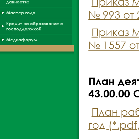
Приказ М
давности»
№ 993 от 
Мастер года
Кредит на образование с
Приказ М
господдержкой
Медиафорум
№ 1557 от
План дея
43.00.00
План раб
год (*.pdf