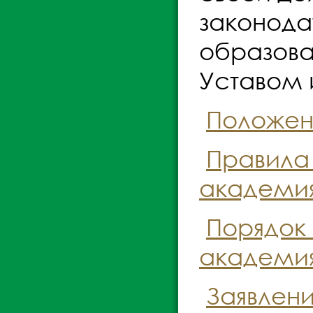
законода
образова
Уставом 
Положени
Правила
академия 
Порядок
академия 
Заявлени