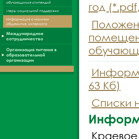
обучающимся стипендий
год (*.pdf
Меры социальной поддержки
Информация о наличии
Положен
общежития, интерната
Международное
помещени
сотрудничество
обучающих
Организация питания в
образовательной
организации
Информац
63 Кб)
Списки н
Информ
Краевое