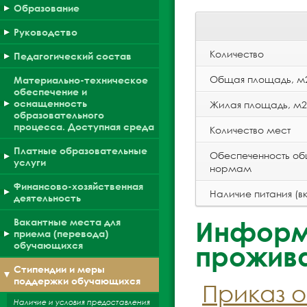
Образование
Руководство
Количество
Педагогический состав
Общая площадь, м
Материально-техническое
обеспечение и
оснащенность
Жилая площадь, м2
образовательного
процесса. Доступная среда
Количество мест
Платные образовательные
Обеспеченность об
услуги
нормам
Финансово-хозяйственная
Наличие питания (в
деятельность
Вакантные места для
Информ
приема (перевода)
обучающихся
прожив
Стипендии и меры
поддержки обучающихся
Приказ о
Наличие и условия предоставления