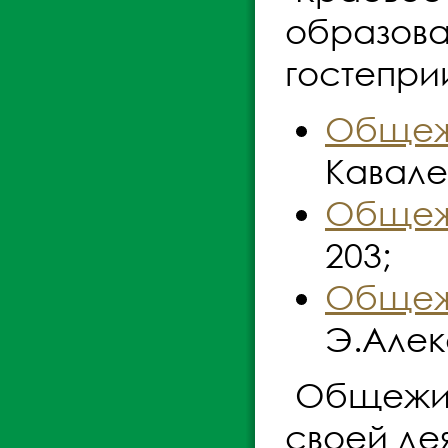
образова
гостепри
Общеж
Кавале
Общеж
203;
Общеж
Э.Алек
Общежит
своей де