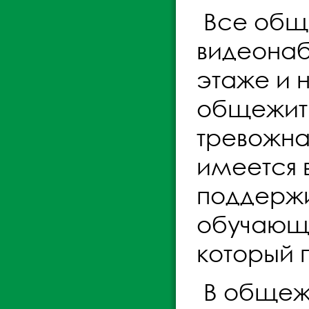
Все общ
видеонаб
этаже и 
общежити
тревожна
имеется 
поддержи
обучающе
который п
В общеж