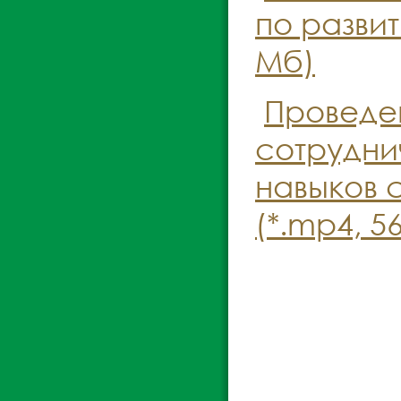
по разви
Мб)
Проведе
сотрудни
навыков 
(*.mp4, 5