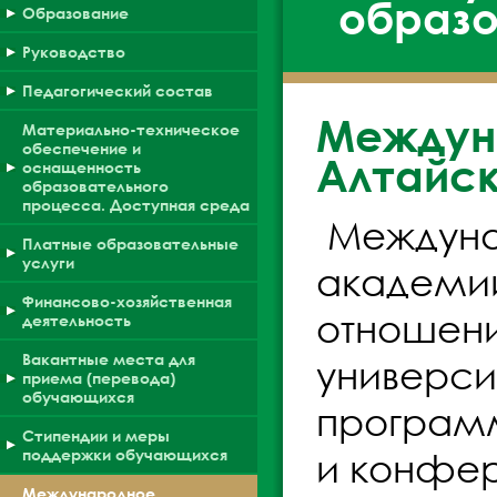
образо
Образование
Руководство
Педагогический состав
Междун
Материально-техническое
обеспечение и
Алтайск
оснащенность
образовательного
процесса. Доступная среда
Междуна
Платные образовательные
услуги
академии
Финансово-хозяйственная
отношени
деятельность
Вакантные места для
универси
приема (перевода)
обучающихся
программ
Стипендии и меры
поддержки обучающихся
и конфер
Международное