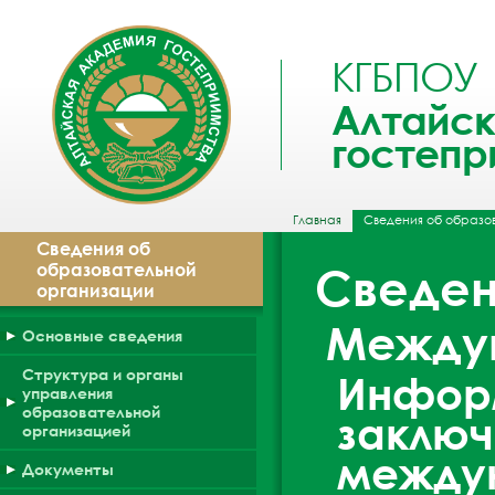
КГБПОУ
Алтайск
гостепр
Главная
Сведения об образо
Сведения об
образовательной
Сведен
организации
Междун
Основные сведения
Структура и органы
Информ
управления
образовательной
заключ
организацией
между
Документы