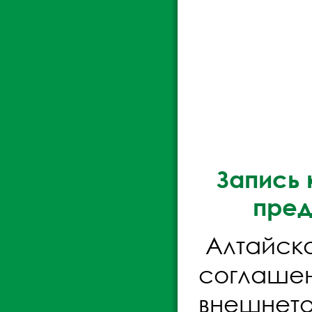
Запись 
пред
Алтайск
соглашен
внешнето