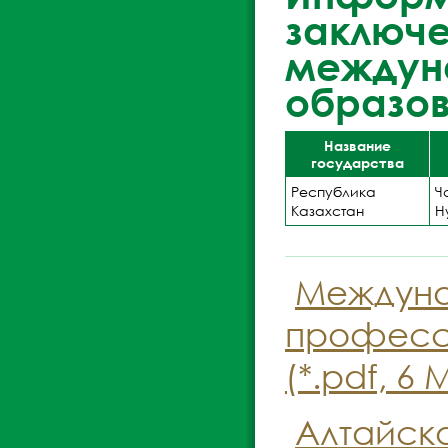
заключе
междун
образов
Название
государства
Республика
Ч
Казахстан
Н
Междуна
професси
(*.pdf, 6 
Алтайск