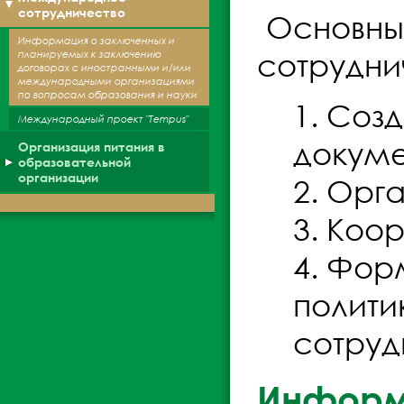
сотрудничество
Основны
Информация о заключенных и
сотрудни
планируемых к заключению
договорах с иностранными и/или
международными организациями
по вопросам образования и науки
Созд
Международный проект "Tempus"
докуме
Организация питания в
образовательной
организации
Орга
Коор
Форм
полити
сотруд
Информа