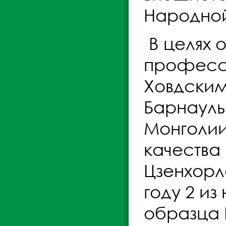
Народной
В целях 
професси
Ховдским
Барнауль
Монголии
качества 
Цзенхорл
году 2 и
образца 