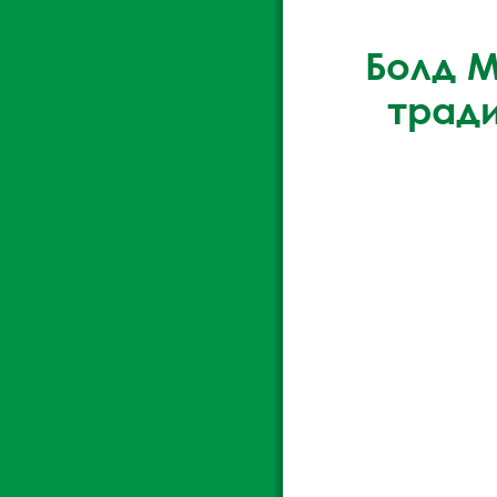
Болд 
трад