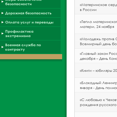
безопасности
«Материнское сердц
в России
Дорожная безопасность
«Тепло материнског
Оплата услуг и переводы
матери, 24 ноября
Профилактика
экстремизма
«Молодежь против С
Всемирный день б
Военная служба по
контракту
«Главный закон Рос
декабря – День Кон
«Книги – юбиляры 2
«Блокадный Ленингр
января - День полно
«С любовью к Чехову
рождения русского 