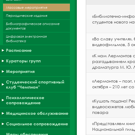
Массовые мероприятия
Периодические издания
«Библиотечно-инфо
студентов нового н
Библиографическое описание
документов
Цифровая электронная
«Во славу учителя»
библиотека
видеофильмов, 5 ок
Расписание
«К нам Лермонтов с
Кураторы групп
разгадыванием крос
драматурга М. Ю. 
Мероприятия
«Лермонтов – поэт,
Студенческий спортивный
октября – 210 лет 
клуб “Чемпион”
Психологическое
«Кушать подано! Ре
сопровождение
видеосюжетов любим
повара
Медицинское обслуживание
«Представляем книг
Социальное сопровождение
Национальной гиль
Меры обеспечения