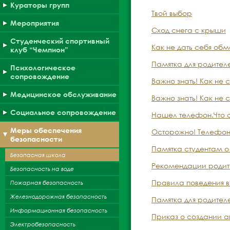
Кураторы групп
Твой выбор
Мероприятия
Сход снега с крыши
Студенческий спортивный
Как не дать себя о
клуб “Чемпион”
Памятка для родител
Психологическое
сопровождение
Важно знать! Как не 
Медицинское обслуживание
Важно знать! Как не 
Социальное сопровождение
Нашел телефон.Что с 
Меры обеспечения
Осторожно! Телефонн
безопасности
Памятка студентам о 
Безопасная школа
Рекомендации родит
Безопасность на воде
Правила поведения в 
Пожарная безопасность
Железнодорожная безопасность
Памятка для родител
Информационная безопасность
Приказ о создании а
Электробезопасность