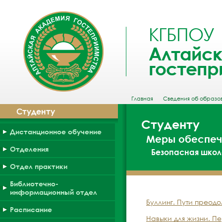
КГБПОУ
Алтайск
гостепр
Главная
Сведения об образо
Студенту
Студенту
Дистанционное обучение
Меры обеспеч
Отделения
Безопасная шко
Отдел практики
Библиотечно-
информационный отдел
Буллинг. Пути преодол
Расписание
Навыки для жизни. П