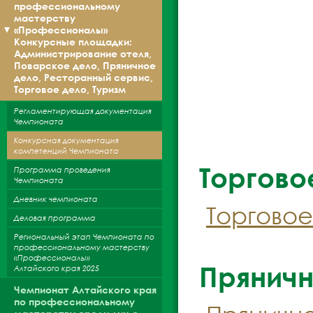
профессиональному
мастерству
«Профессионалы»
Конкурсные площадки:
Администрирование отеля,
Поварское дело, Пряничное
дело, Ресторанный сервис,
Торговое дело, Туризм
Регламентирующая документация
Чемпионата
Конкурсная документация
компетенций Чемпионата
Торгово
Программа проведения
Чемпионата
Дневник чемпионата
Торговое 
Деловая программа
Региональный этап Чемпионата по
профессиональному мастерству
«Профессионалы»
Пряничн
Алтайского края 2025
Чемпионат Алтайского края
по профессиональному