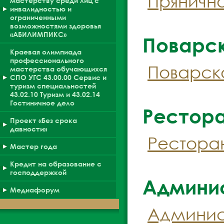
Прянично
мастерству среди лиц с
инвалидностью и
ограниченными
возможностями здоровья
«АБИЛИМПИКС»
Поварс
Краевая олимпиада
профессионального
Поварско
мастерства обучающихся
СПО УГС 43.00.00 Сервис и
туризм специальностей
43.02.10 Туризм и 43.02.14
Гостиничное дело
Рестор
Проект «Без срока
давности»
Ресторан
Мастер года
Кредит на образование с
господдержкой
Админи
Медиафорум
Админист