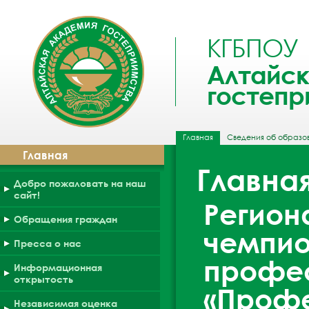
КГБПОУ
Алтайск
гостепр
Главная
Сведения об образо
Главная
Главна
Добро пожаловать на наш
сайт!
Регион
Обращения граждан
чемпио
Пресса о нас
профе
Информационная
открытость
«Проф
Независимая оценка