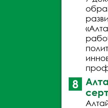
образ
разв
«Алт
рабо
поли
инно
проф
Алта
8
серт
Алта