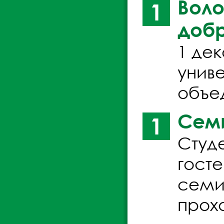
Воло
1
добр
1 дек
унив
объе
Семи
1
Студ
госте
семи
прох