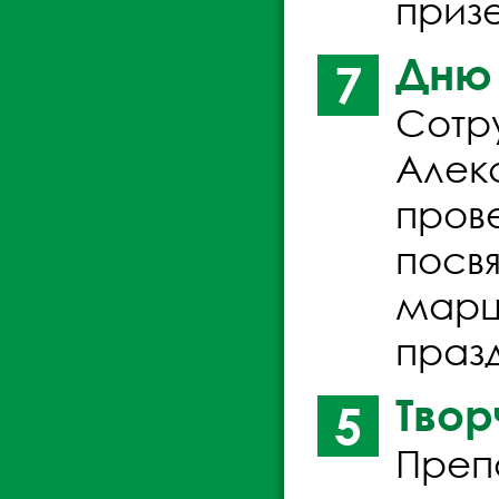
приз
Дню 
7
Сотру
Алек
пров
посв
марш
празд
Твор
5
Преп