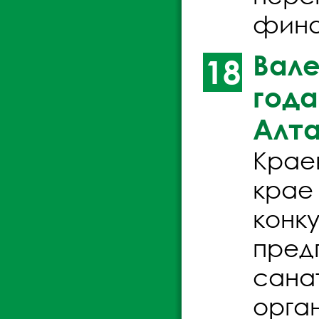
фина
Вале
18
года
Алта
Крае
крае 
конк
пред
сана
орга