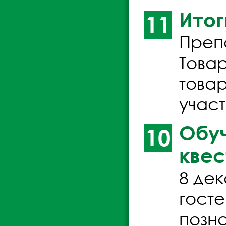
Итог
11
Преп
Това
товар
учас
Обуч
10
квес
8 де
гост
позн