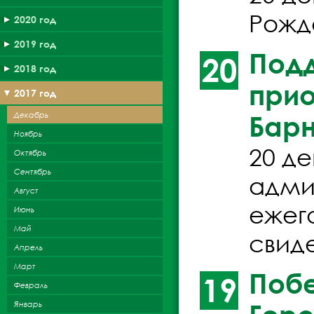
Рожд
2020 год
2019 год
Подд
20
2018 год
прио
2017 год
Декабрь
Бар
Ноябрь
20 д
Октябрь
Сентябрь
адми
Август
ежег
Июнь
Май
свид
Апрель
Март
Побе
19
Февраль
Январь