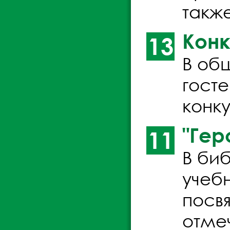
такж
Конк
13
В об
гост
конк
"Гер
11
В би
учеб
посв
отме