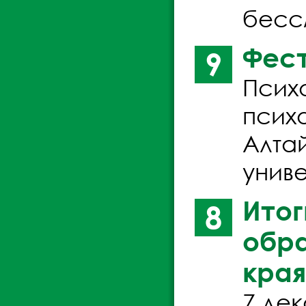
бесс
Фест
9
Псих
психо
Алта
унив
Итог
8
обра
края
7 де