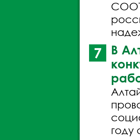
СООТ
росси
наде
В Ал
7
конк
рабо
Алтай
пров
соци
году