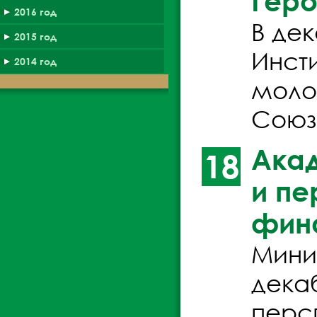
Геро
2016 год
В де
2015 год
Инст
2014 год
моло
Союз
Акад
18
и пе
фин
Мини
декаб
перс