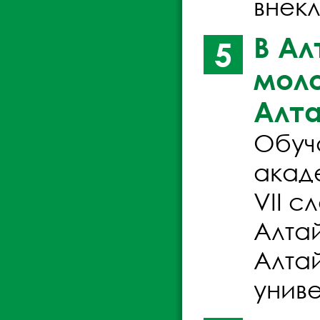
внек
В Ал
5
мол
Алта
Обуч
акад
VII 
Алтай
Алта
унив