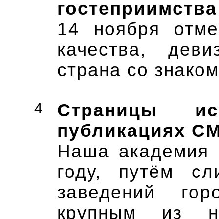
гостеприимства
14 ноября отме
качества, дев
страна со знаком
4
Страницы и
публикациях С
Наша академия 
году, путём сл
заведений го
крупным из н