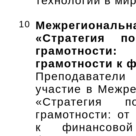
технологии в ми
10
Межрегиона
«Стратегия п
грамотност
грамотности к 
Преподавател
участие в Межр
«Стратегия п
грамотности: от
к финансово