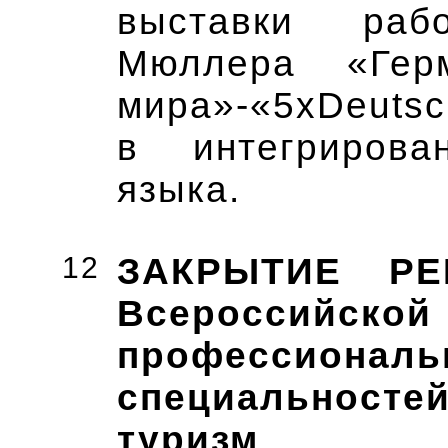
выставки раб
Мюллера «Гер
мира»-«5xDeutsc
в интегрирова
языка.
12
ЗАКРЫТИЕ РЕ
Всероссий
профессиона
специальност
туризм