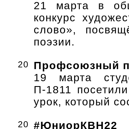
21 марта в о
конкурс художе
слово», посвя
поэзии.
20
Профсоюзный пр
19 марта студ
П-1811 посетил
урок, который с
20
#ЮниорКВН22