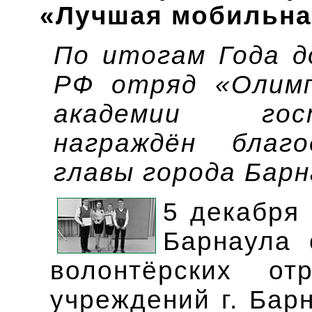
«Лучшая мобильная
По итогам Года д
РФ отряд «Олим
академии гос
награждён благ
главы города Барн
5 декабря
Барнаула 
волонтёрских от
учреждений г. Бар