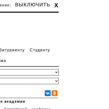
ВЫКЛЮЧИТЬ
X
жения:
битуриенту
Студенту
зма
се академии