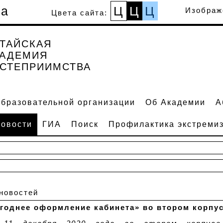
а
Ц
Ц
Ц
Изобра
Цвета сайта:
ТАЙСКАЯ
КАДЕМИЯ
СТЕПРИИМСТВА
образовательной организации
Об Академии
А
овости
ГИА
Поиск
Профилактика экстреми
 новостей
годнее оформление кабинета» во втором корпу