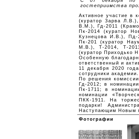
С 07 декабря по 
гостеприимства прох
Активное участие в к
(куратор Зарва Л.В.)
В.М.), Гд-2011 (Крамо
Пк-2014 (куратор Нов
Кузнецова И.В.), Пд-
Пк-201 (куратор Нау
М.В.), Т-2014, Т-20
(куратор Приходько Н.
Особенную благодарн
ответственный и акти
11 декабря 2020 год
сотрудники академии.
По решения комиссии
Гд-2012; в номинаци
Пк-1711; в номинаци
номинации «Творчес
ПКК-1911. На торже
подарки! Админист
Наступающим Новым го
Фотографии