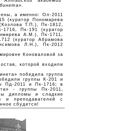
 Алтайской академии
бинета».
мены, а именно: Ол-2011
015 (куратор Пономарева
(Козлова Т.П.), Пк-1812,
к-1716, Пк-191 (куратор
имирева А.М.), Пк-1711,
-1712 (куратор Абрамова
исимова Л.Н.), Пк-2012
мировне Коноваловой за
состав, которой входили
инета» победила группа
обедили группы К-201 и
ы Пд-2011 и Пк-1716; в
та» - группы Пк-2011,
ены дипломы и сладкие
я и преподавателей с
нное сбудется!