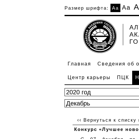
А
Аа
Размер шрифта:
Аа
АЛ
А
ГО
Главная
Сведения об 
Центр карьеры
ПЦК
Н
‹‹ Вернуться к списку
Конкурс «Лучшее ново