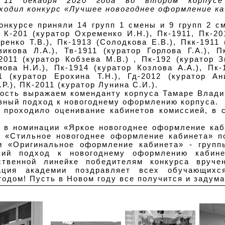
11 декабря 2020 года во втором корпусе
одил конкурс «Лучшее новогоднее оформление ка
онкурсе приняли 14 групп 1 смены и 9 групп 2 с
, К-201 (куратор Охременко И.Н.), Пк-1911, Пк-2
ренко Т.В.), Пк-1913 (Солодкова Е.В.), Пкк-1911 
икова Л.А.), Тв-1911 (куратор Горлова Г.А.), П
2011 (куратор Кобзева М.В.) , Пк-192 (куратор З
мова Н.И.), Пк-1914 (куратор Козлова А.А.), Пк
11 (куратор Ерохина Т.Н.), Гд-2012 (куратор Ан
Р.), ПК-2011 (куратор Лунина С.И.).
ость выражаем коменданту корпуса Тамаре Влади
вный подход к новогоднему оформлению корпуса.
а проходило оценивание кабинетов комиссией, в 
 в номинации «Яркое новогоднее оформление каб
и «Стильное новогоднее оформление кабинета» п
и «Оригинальное оформление кабинета» - групп
кий подход к новогоднему оформлению кабине
ственной линейке победителям конкурса вруч
рация академии поздравляет всех обучающихс
дом! Пусть в Новом году все получится и задума