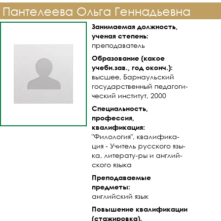
Пантелеева Ольга Геннадьевна
Занимаемая должность,
ученая степень:
преподаватель
Образование (какое
учебн.зав., год оконч.):
высшее, Барнаульский
государственный педагоги-
ческий институт, 2000
Специальность,
профессия,
квалификация:
"Филология", квалифика-
ция - Учитель русского язы-
ка, литерату-ры и англий-
ского языка
Преподаваемые
предметы:
английский язык
Повышение квалификации
(стажировка).