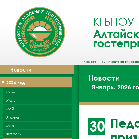
КГБПОУ
Алтайск
гостепр
Главная
Сведения об образо
Новости
Новости
2026 год
Январь, 2026 г
Июль
Июнь
Май
Апрель
Педа
30
Март
приз
Февраль