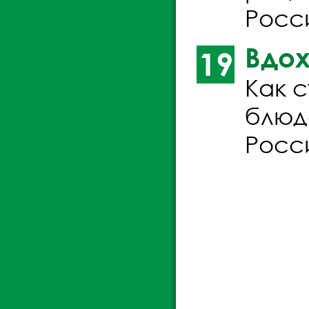
Росси
Вдох
19
Как 
блюд
Росси