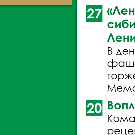
«Лен
27
сиби
Лени
В де
фаши
торж
Мемо
Воп
20
Кома
реце