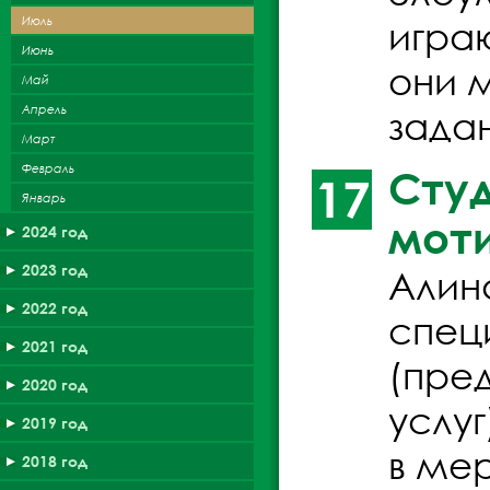
Июль
игра
Июнь
они 
Май
Апрель
задан
Март
Февраль
Студ
17
Январь
моти
2024 год
2023 год
Алина
2022 год
спец
2021 год
(пре
2020 год
услуг
2019 год
в ме
2018 год