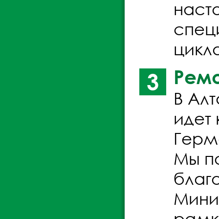
наст
спец
цикл
Ремо
3
В Ал
идет
Герма
Мы п
благ
Мини
рамк