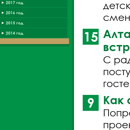
детс
2017 год
2016 год
смен
2015 год
Алта
15
2014 год
встр
С ра
пост
гост
Как 
9
Попро
прое