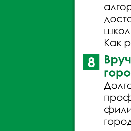
алго
досто
школ
Как 
Вруч
8
горо
Долг
проф
фили
горо