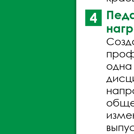
Педа
4
нагр
Созд
проф
одна
дисц
напр
обще
изме
выпу