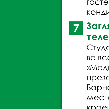
госте
конд
Загл
7
теле
Студ
во в
«Мед
през
Барн
мест
крае