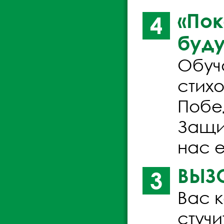
«Пок
4
буд
Обуч
стих
Побе
Защи
нас е
ВЫЗО
3
Вас к
стучи