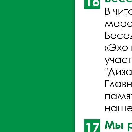
18
В чи
меро
Бесе
«Эхо 
учас
"Диза
Глав
памя
наше
Мы 
17