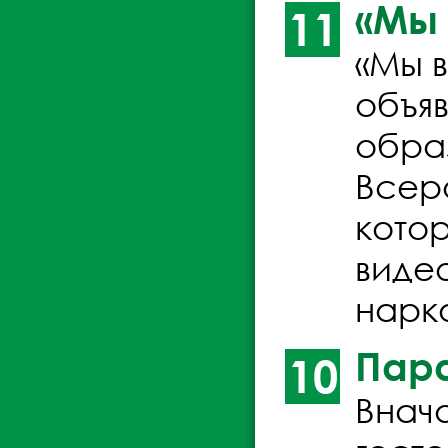
«Мы 
11
«Мы 
объя
обра
Всеро
кото
виде
нарко
Пара
10
Внач