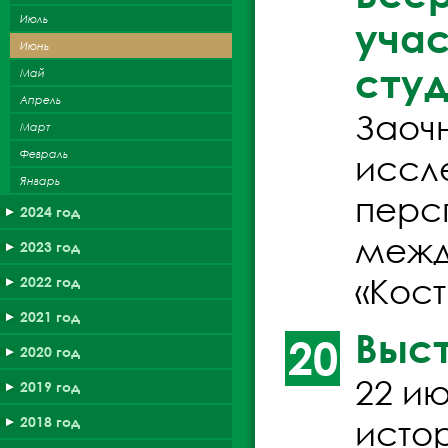
Июль
учас
Июнь
студ
Май
Апрель
Заоч
Март
Февраль
иссл
Январь
перс
2024 год
межд
2023 год
«Кос
2022 год
2021 год
Выс
20
2020 год
22 ию
2019 год
истор
2018 год