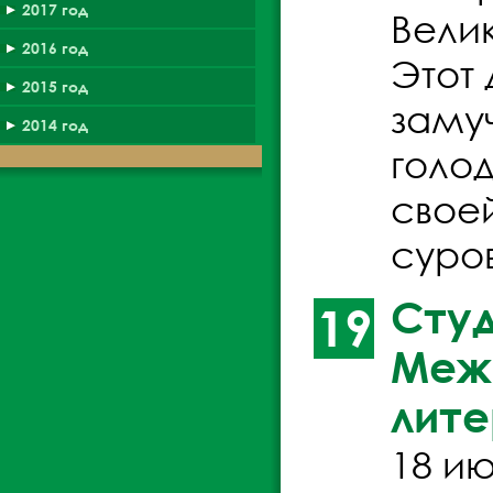
2017 год
Вели
2016 год
Этот 
2015 год
заму
2014 год
голо
своей
суро
Студ
19
Межр
лит
18 и