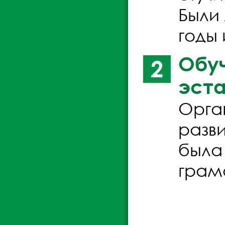
Были
годы
Обу
2
эста
Орга
разв
была
грам