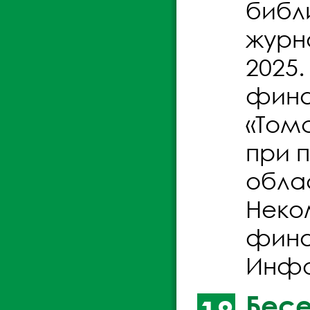
библ
журн
2025
фина
«Том
при 
обла
Неко
фина
Инфо
Бесе