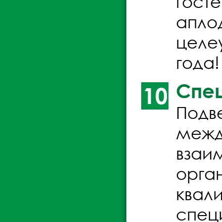
госте
апло
целеу
года!
Спеш
10
Подв
межд
взаи
орга
квал
спец