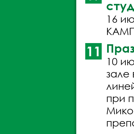
студ
16 и
КАМП
Праз
11
10 ию
зале
лине
при 
Миков
преп