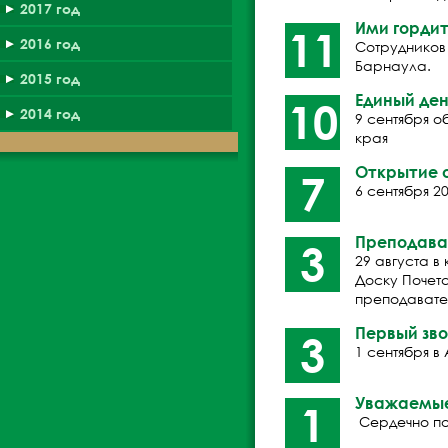
2017 год
Ими горди
11
2016 год
Сотрудников
Барнаула.
2015 год
Единый ден
10
2014 год
9 сентября 
края
Открытие 
7
6 сентября 
Преподава
3
29 августа 
Доску Почета
преподавате
Первый зв
3
1 сентября 
Уважаемые
1
Сердечно по