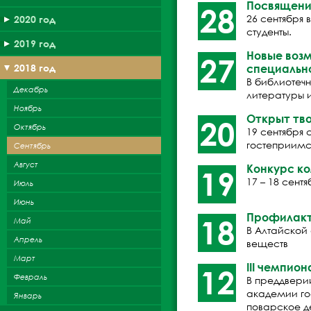
Посвящени
28
26 сентября
2020 год
студенты.
2019 год
Новые воз
27
2018 год
специальн
В библиотеч
Декабрь
литературы 
Ноябрь
Открыт тво
20
Октябрь
19 сентября
гостеприимс
Сентябрь
Август
Конкурс к
19
17 – 18 сен
Июль
Июнь
Профилакт
18
Май
В Алтайской
Апрель
веществ
Март
III чемпио
12
Февраль
В преддвери
академии гос
Январь
поварское д