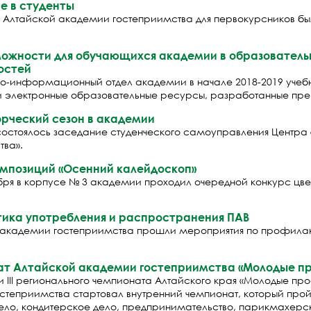
е в студенты
 в Алтайской академии гостеприимства для первокурсников б
можности для обучающихся академии в образователь
остей
но-информационный отдел академии в начале 2018-2019 учебно
и электронные образовательные ресурсы, разработанные пр
рческий сезон в академии
 состоялось заседание студенческого самоуправления Центра
тва».
омпозиций «Осенний калейдоскоп»
тября в корпусе № 3 академии проходил очередной конкурс ц
ика употребления и распространения ПАВ
 академии гостеприимства прошли мероприятия по профилак
нат Алтайской академии гостеприимства «Молодые проф
и III регионального чемпионата Алтайского края «Молодые пр
теприимства стартовал внутренний чемпионат, который пройдё
ело, кондитерское дело, предпринимательство, парикмахерск