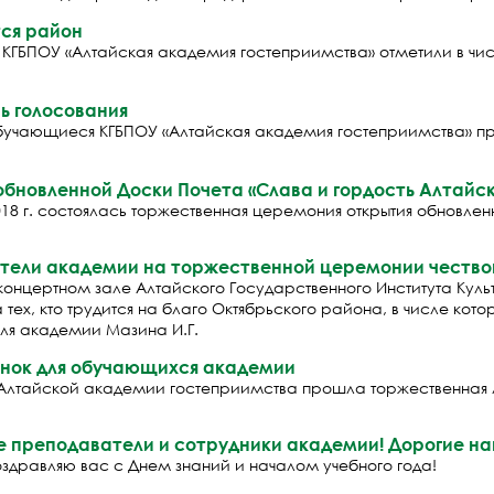
тся район
 КГБПОУ «Алтайская академия гостеприимства» отметили в чи
ь голосования
обучающиеся КГБПОУ «Алтайская академия гостеприимства» пр
обновленной Доски Почета «Слава и гордость Алтайс
2018 г. состоялась торжественная церемония открытия обновл
тели академии на торжественной церемонии чество
в концертном зале Алтайского Государственного Института Ку
 тех, кто трудится на благо Октябрьского района, в числе ко
ля академии Мазина И.Г.
онок для обучающихся академии
в Алтайской академии гостеприимства прошла торжественная 
 преподаватели и сотрудники академии! Дорогие на
здравляю вас с Днем знаний и началом учебного года!