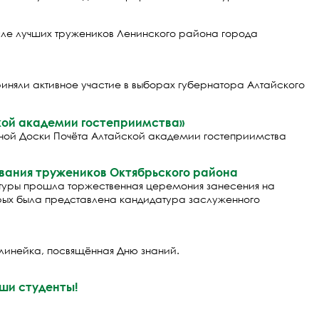
сле лучших тружеников Ленинского района города
иняли активное участие в выборах губернатора Алтайского
кой академии гостеприимства»
енной Доски Почёта Алтайской академии гостеприимства
вания тружеников Октябрьского района
льтуры прошла торжественная церемония занесения на
торых была представлена кандидатура заслуженного
линейка, посвящённая Дню знаний.
ши студенты!