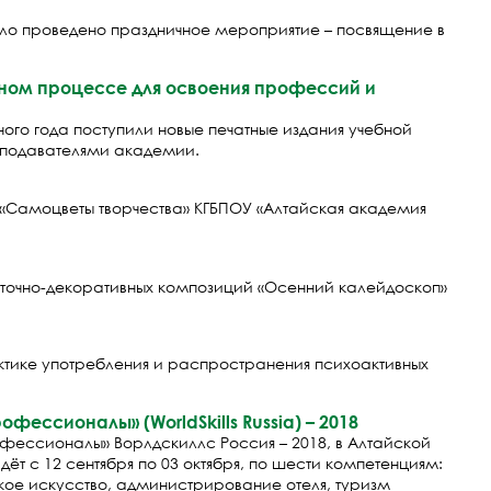
ыло проведено праздничное мероприятие – посвящение в
ном процессе для освоения профессий и
го года поступили новые печатные издания учебной
еподавателями академии.
 «Самоцветы творчества» КГБПОУ «Алтайская академия
веточно-декоративных композиций «Осенний калейдоскоп»
тике употребления и распространения психоактивных
ессионалы» (WorldSkills Russia) – 2018
офессионалы» Ворлдскиллс Россия – 2018, в Алтайской
т с 12 сентября по 03 октября, по шести компетенциям:
ое искусство, администрирование отеля, туризм