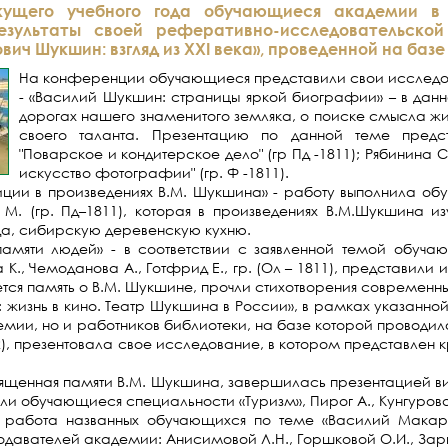
кущего учебного года обучающиеся академии в 
езультаты своей реферативно-исследовательско
ич Шукшин: взгляд из ХХI века», проведенной на базе
На конференции обучающиеся представили свои исследо
- «Василий Шукшин: страницы яркой биографии» – в дан
дорогах нашего знаменитого земляка, о поиске смысла ж
своего таланта. Презентацию по данной теме предс
"Поварское и кондитерское дело" (гр Пд -1811); Рябинина 
искусство фотографии" (гр. Ф -1811).
иции в произведениях В.М. Шукшина» - работу выполнила об
 М. (гр. Пд–1811), которая в произведениях В.М.Шукшина и
а, сибирскую деревенскую кухню.
памяти людей» - в соответствии с заявленной темой обуча
 К., Чемоданова А., Готфрид Е., гр. (Ол – 1811), представил
ется память о В.М. Шукшине, прочли стихотворения современ
 жизнь в кино. Театр Шукшина в России», в рамках указанно
ии, но и работников библиотеки, на базе которой проводил
712), презентовала свое исследование, в котором представлен
ященная памяти В.М. Шукшина, завершилась презентацией в
и обучающиеся специальности «Туризм», Пирог А., Кунгурова О
 работа названных обучающихся по теме «Василий Макаре
давателей академии: Анисимовой Л.Н., Горшковой О.И., Зарва