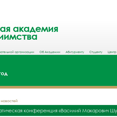
ая академия
иимства
вательной организации
Об Академии
Абитуриенту
Студенту
Центр
год
у новостей
тическая конференция «Василий Макарович Шукши