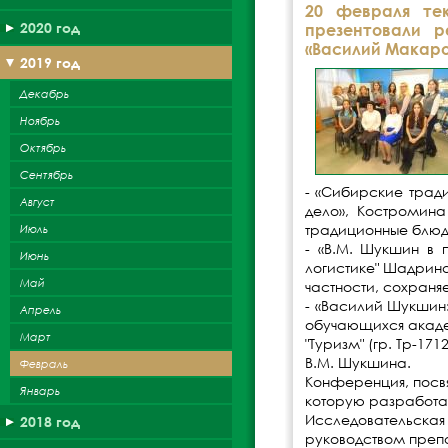
20 февраля те
2020 год
презентовали р
«Василий Макаров
2019 год
Декабрь
Ноябрь
Октябрь
Сентябрь
- «Сибирские трад
Август
дело», Костромина
традиционные блюд
Июль
- «В.М. Шукшин в 
Июнь
логистике" Шадрина
Май
частности, сохраня
- «Василий Шукшин:
Апрель
обучающихся академ
Март
"Туризм" (гр. Тр-1
В.М. Шукшина.
Февраль
Конференция, посв
Январь
которую разработал
Исследовательская
2018 год
руководством препо