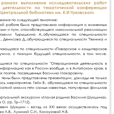
рамках выполнения исследовательских работ
й деятельности на тематической конференции
 Центральной библиотеки им. К.И.Чуковского.
вания по следующей тематике:
ной работе была представлена информация о жизненных
изни и пути, способствующего максимальной реализации
тавили Тырышкина А.,обучающаяся по специальности
С., Денисова Д.,обучающиеся по специальности "Техника и
учающаяся по специальности «Поварское и кондитерское
зучила, с позиции будущей специальности, в том числе,
ющиеся по специальности "Операционная деятельность в
и информацию как в России вообще, и в Алтайском крае, в
ных поэтов, посвященных Василию Макаровичу.
й темы были представлены презентации, доклады не только
ось мероприятие. Гейн В., обучающаяся по специальности
 краткий анализ пяти самых известных, популярных фильмов
иртуальной экскурсии «Малая родина Василия Шукшина»,
. (гр. Тр–1712).
вич Шукшин – взгляд из ХХI века» осуществлялась под
 Л.В., Луниной С.И., Косоуховой Н.В.