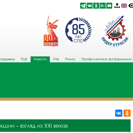
 карьеры
ПЦК
Новости
ГИА
Поиск
Профилактика экстремизма
н – взгляд из ХХI века»