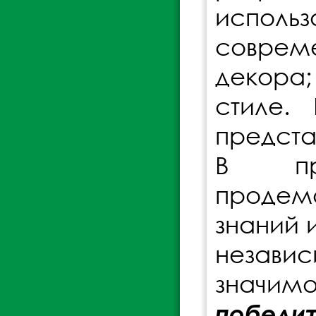
исполь
соврем
декора
стиле.
предста
В про
продем
знаний 
независ
значим
победи