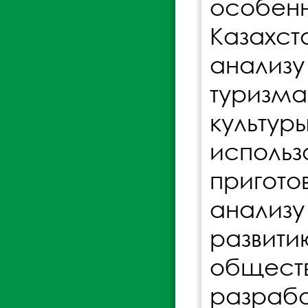
особенн
Казахст
анализу
туризма
культу
исполь
пригот
анализ
разви
обществ
разра