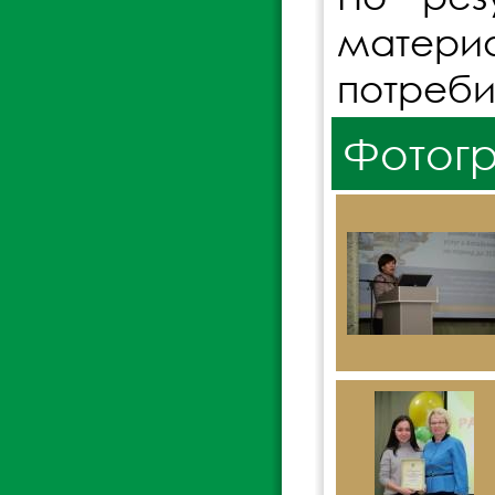
матер
потребит
Фотог