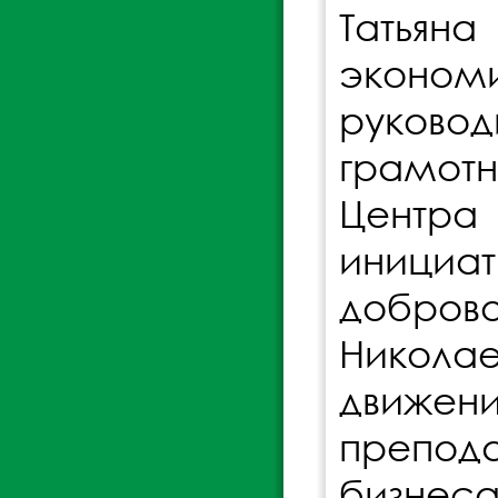
Татьян
эконо
руково
грамотн
Центра
иници
добров
Никола
движени
препод
бизнеса