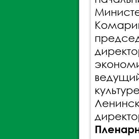
Минист
Комари
председ
дирек
экономи
ведущи
культур
Ленинс
директо
Пленар