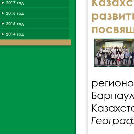
Казахс
2017 год
разви
2016 год
2015 год
посвящ
2014 год
регионо
Барнау
Казахст
Географ