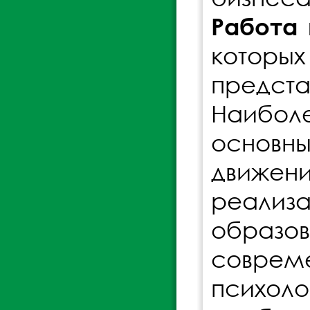
Работа
которы
предст
Наибол
основны
движен
реализ
образов
совре
психол