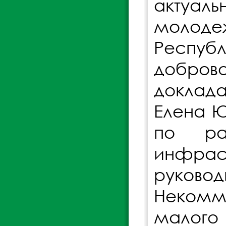
актуаль
молоде
Респуб
добро
доклад
Елена Ю
по ра
инфрас
руково
Некомме
малого