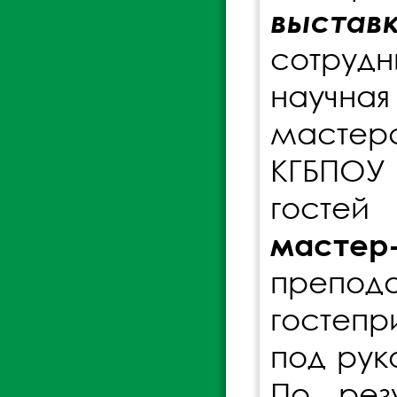
выстав
сотрудн
научна
мастерс
КГБПОУ
гостей
мастер
препо
гостепр
под рук
По рез