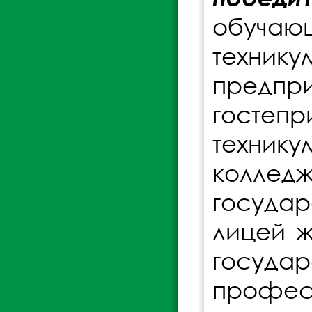
обуча
техник
предпр
гостеп
техник
колле
государ
лицей ж
госуда
профес