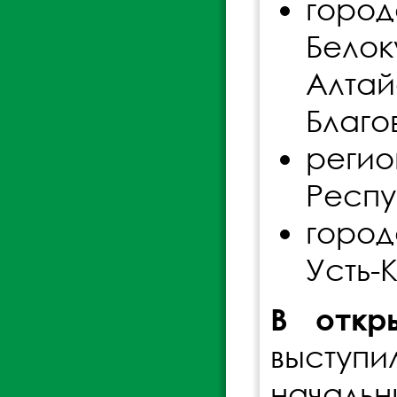
город
Белок
Алтай
Благо
регио
Респу
горо
Усть-
В откр
выступ
началь