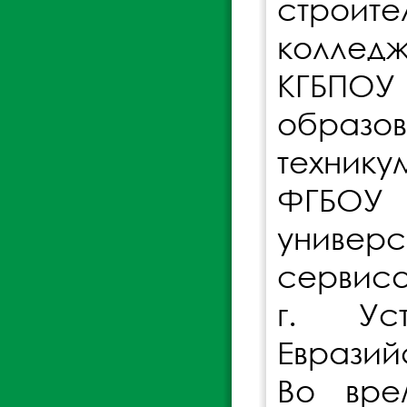
строит
коллед
КГБПОУ
образо
техник
ФГБОУ 
универс
сервиса
г. Уст
Евразий
Во вре