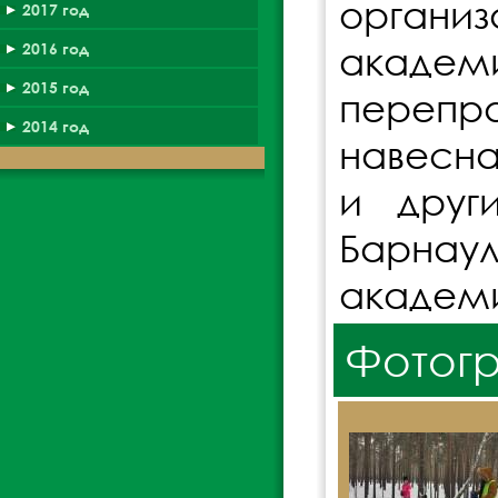
органи
2017 год
академи
2016 год
2015 год
перепра
2014 год
навесна
и други
Барнау
академи
Фотог