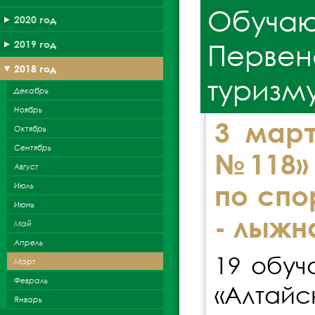
Обучаю
2020 год
Первен
2019 год
2018 год
туризм
Декабрь
Ноябрь
3 мар
Октябрь
Сентябрь
№118» 
Август
Июль
по спо
Июнь
- лыжн
Май
Апрель
19 обуч
Март
Февраль
«Алтайс
Январь