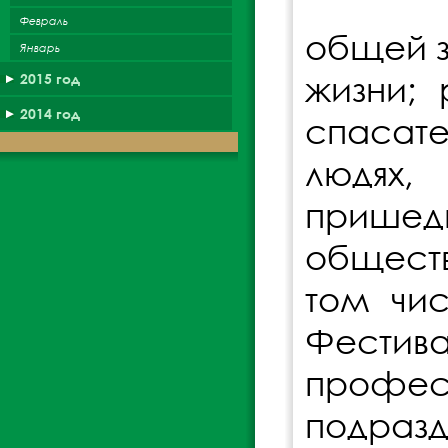
Февраль
общей з
Январь
жизни; 
2015 год
2014 год
спасате
людях,
прише
обществ
том чи
Фестива
профес
подраз