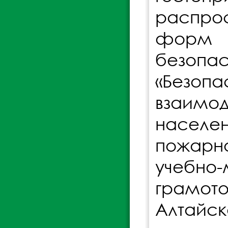
распро
форм и
безопа
«Безо
взаимод
населе
пожарн
учебно
грамо
Алтайск