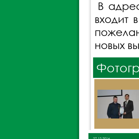
В адрес
входит 
пожелан
новых в
Фотог
27.12.2016