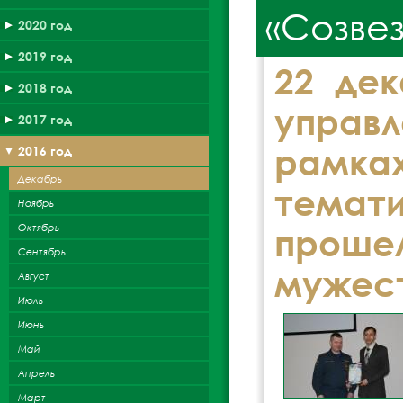
«Созвез
2020 год
2019 год
22 дек
2018 год
управ
2017 год
рамка
2016 год
Декабрь
темат
Ноябрь
Октябрь
прош
Сентябрь
мужест
Август
Июль
Июнь
Май
Апрель
Март