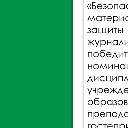
«Безоп
матери
защиты
журна
победи
номин
дисцип
учрежд
образ
препод
гостеп