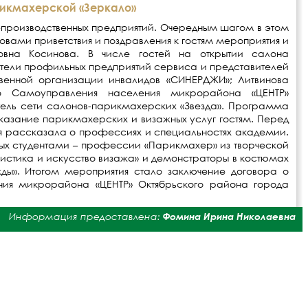
рикмахерской «Зеркало»
-производственных предприятий. Очередным шагом в этом
вами приветствия и поздравления к гостям мероприятия и
вна Косинова. В числе гостей на открытии салона
ители профильных предприятий сервиса и представителей
твенной организации инвалидов «СИНЕРДЖИ»; Литвинова
го Самоуправления населения микрорайона «ЦЕНТР»
итель сети салонов-парикмахерских «Звезда». Программа
Оказание парикмахерских и визажных услуг гостям. Перед
ая рассказала о профессиях и специальностях академии.
ых студентами – профессии «Парикмахер» из творческой
листика и искусство визажа» и демонстраторы в костюмах
ы». Итогом мероприятия стало заключение договора о
ния микрорайона «ЦЕНТР» Октябрьского района города
Информация предоставлена:
Фомина Ирина Николаевна