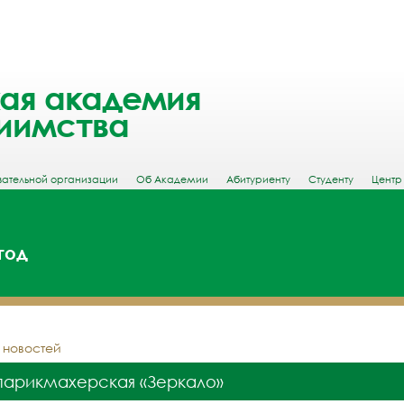
ая академия
иимства
вательной организации
Об Академии
Абитуриенту
Студенту
Центр
год
у новостей
парикмахерская «Зеркало»