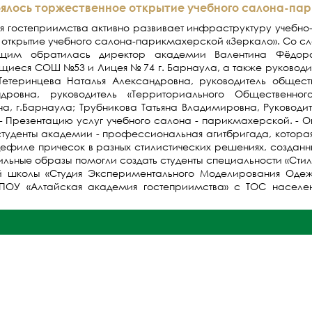
оялось торжественное открытие учебного салона-па
я гостеприимства активно развивает инфраструктуру учебно
открытие учебного салона-парикмахерской «Зеркало». Со сло
ющим обратилась директор академии Валентина Фёдоро
ащиеся СОШ №53 и Лицея № 74 г. Барнаула, а также руковод
 Тетеринцева Наталья Александровна, руководитель общес
ндровна, руководитель «Территориального Общественно
на, г.Барнаула; Трубникова Татьяна Владимировна, Руковод
 - Презентацию услуг учебного салона - парикмахерской. - 
 студенты академии - профессиональная агитбригада, котор
ефиле причесок в разных стилистических решениях, созданн
ильные образы помогли создать студенты специальности «Сти
 школы «Студия Экспериментального Моделирования Одежд
ГБПОУ «Алтайская академия гостеприимства» с ТОС населе