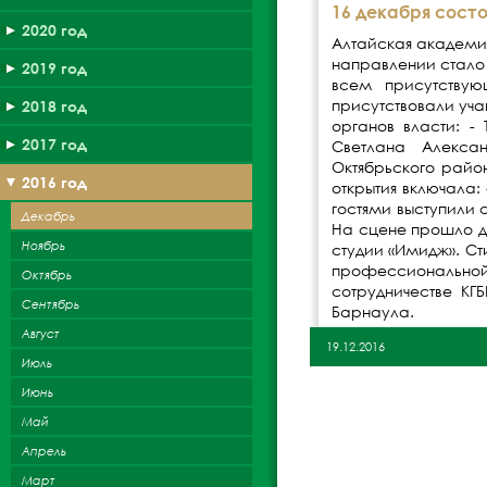
16 декабря сост
2020 год
Алтайская академи
направлении стало 
2019 год
всем присутству
присутствовали уч
2018 год
органов власти: -
2017 год
Светлана Алекса
Октябрьского райо
2016 год
открытия включала:
гостями выступили
Декабрь
На сцене прошло д
Ноябрь
студии «Имидж». Ст
профессиональной
Октябрь
сотрудничестве К
Сентябрь
Барнаула.
Август
19.12.2016
Июль
Июнь
Май
Апрель
Март