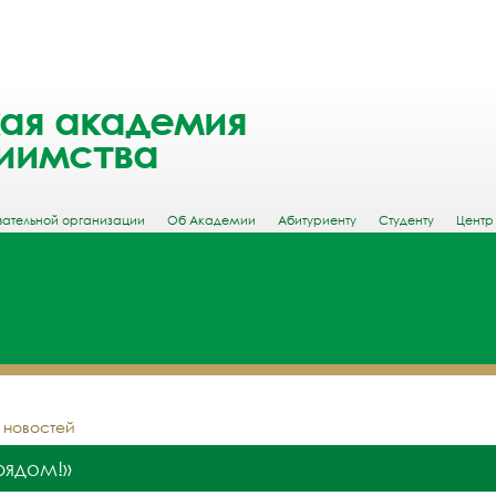
ая академия
иимства
вательной организации
Об Академии
Абитуриенту
Студенту
Центр
у новостей
рядом!»