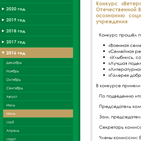
Конкурс «Ветер
2020 год
Отечественной В
осознанию соци
2019 год
учреждения
2018 год
Конкурс прошёл п
2017 год
«Военная семе
«Семейная ре
2016 год
«Улыбнись, со
Декабрь
«Лучшая подел
«Литературная
Ноябрь
«Галерея добр
Октябрь
В конкурсе приняли
Сентябрь
По подведению ит
Август
Июль
Председатель ком
Июнь
Зам. председател
Май
Секретарь комисс
Апрель
Члены комиссии: 
Март