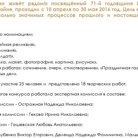
ан живёт рядом!» посвящённый 71-й годовщине 
ойне, проходил с 10 апреля по 30 мая 2016 год. Це
ально значимых процессов прошлого и настоящег
о номинациям:
йная реликвия»,
ликвия»,
лдат!»,
ка, макет, фотография, картина, рисунок»,
 работа»: сочинение, очерк, стихотворение», «Праздничная га
ых дел».
 участие 25 человек и представлено 18 творческих работ.
огов конкурса работала экспертная комиссия в составе:
иссии - Острожная Надежда Николаевна;
я комиссии - Гекова Ирина Николаевна;
ии - Гашевская Любовь Анатольевна;
Бубенко Виктор Егорович, Деленда Надежда Фоминична, Малы