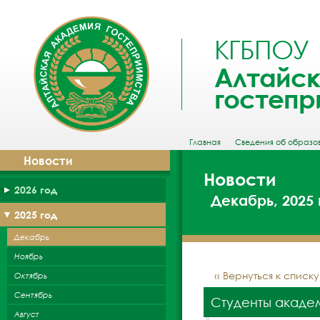
КГБПОУ
Алтайск
гостепр
Главная
Сведения об образо
Новости
Новости
2026 год
Декабрь, 2025 
2025 год
Декабрь
Ноябрь
‹‹ Вернуться к списк
Октябрь
Сентябрь
Студенты академ
Август