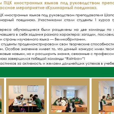
ы ПЦК иностранных языков под руководством преп
ассное мероприятие «Кулинарный поединок».
ЦК иностранных языков под руководством преподавателя Шап
нарный поединок». Участниками стали студенты 1 курса г
тереса обучающиеся были разделены на две команды по 
чавшего в себя задания разного характера: загадки, пословиц
и страны изучаемого языка — Великобритании.
 студенты продемонстрировали свои творческие способности и
и. Особое значение имеет то, что данный конкурс имел тесн
зыковые навыки, но и расширить знания, связанные с професси
нок» завершился победой команды “Rainbow”!
астников за активность и желаем дальнейших успехов в учебе