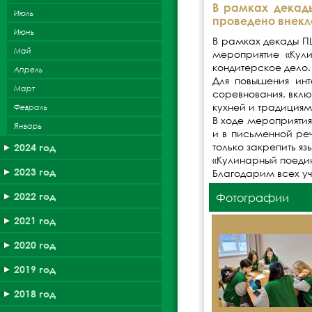
В рамках декад
Июль
проведено внекл
Июнь
В рамках декады П
Май
мероприятие «Кули
кондитерское дело.
Апрель
Для повышения ин
Март
соревнования, вклю
кухней и традициям
Февраль
В ходе мероприятия
Январь
и в письменной реч
только закрепить я
2024 год
«Кулинарный поеди
2023 год
Благодарим всех уч
2022 год
Фотографии
2021 год
2020 год
2019 год
2018 год