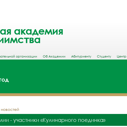
ая академия
иимства
вательной организации
Об Академии
Абитуриенту
Студенту
Центр
год
у новостей
ии - участники «Кулинарного поединка»