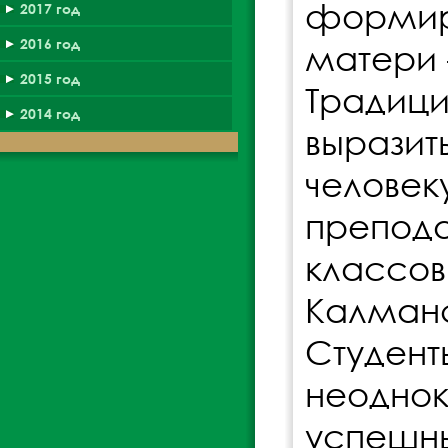
формир
2017 год
2016 год
матери 
2015 год
Традиц
2014 год
вырази
челове
препода
классо
Калманс
Студен
неодно
успешны