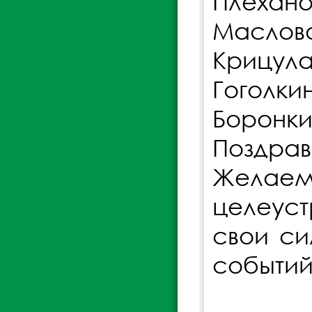
Плехано
Маслова
Крицула
Гоголки
Боронки
Поздрав
Жела
целеуст
свои си
событий