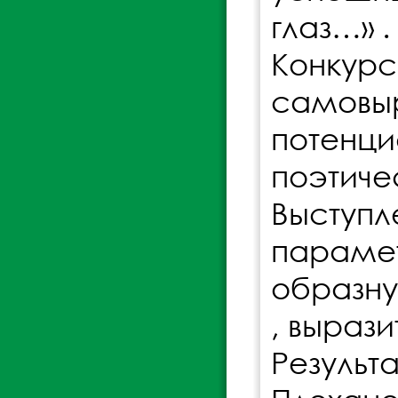
глаз…» .
Конку
самовыр
потенц
поэтиче
Высту
парамет
образн
, вырази
Результ