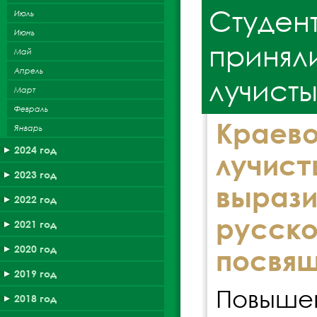
Студен
Июль
Июнь
приняли
Май
Апрель
лучисты
Март
Февраль
Краево
Январь
2024 год
лучи
2023 год
вырази
2022 год
русск
2021 год
2020 год
посвящ
2019 год
Повыше
2018 год