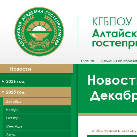
КГБПОУ
Алтайск
гостепр
Главная
Сведения об образо
Новости
Новост
2026 год
Декабр
2025 год
Декабрь
Ноябрь
Октябрь
Сентябрь
‹‹ Вернуться к списк
Август