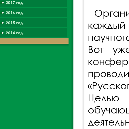
2017 год
Органи
2016 год
каждый
2015 год
2014 год
научног
Вот уж
конфер
провод
«Русско
Целью 
обуча
деятель