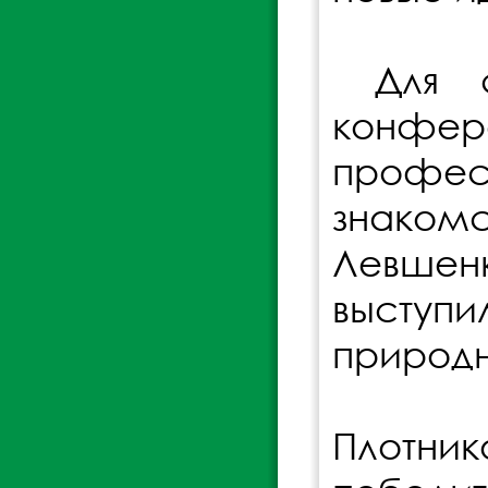
Для ст
конфе
профес
знакомс
Левшен
выступи
природн
Плотни