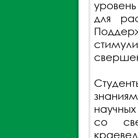
уровень
для ра
Поддер
стимули
свершен
Студент
знания
научных
со све
краевед