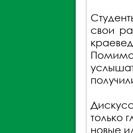
Студен
свои ра
краеве
Помимо 
услыша
получил
Дискус
только 
новые и