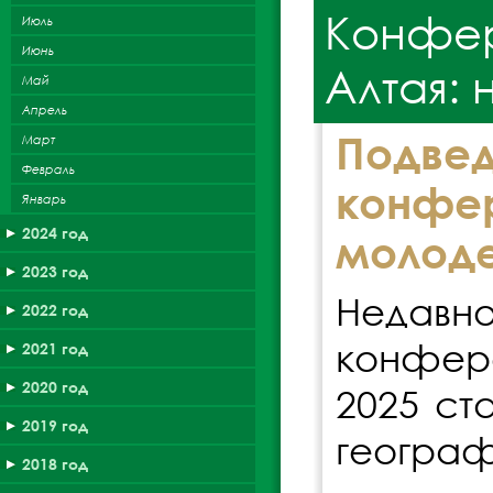
Конфер
Июль
Июнь
Алтая: 
Май
Апрель
Подвед
Март
Февраль
конфе
Январь
2024 год
молоде
2023 год
Недавн
2022 год
конфер
2021 год
2020 год
2025 ст
2019 год
географ
2018 год