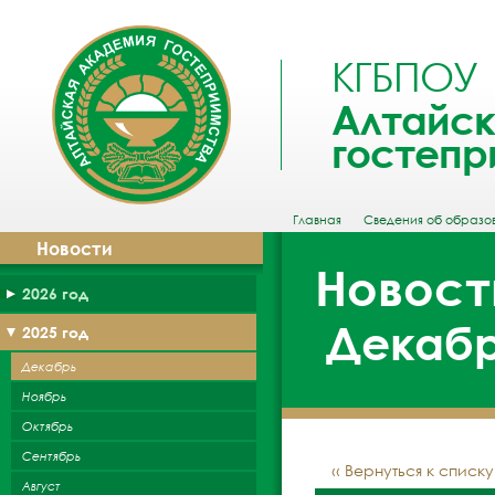
КГБПОУ
Алтайск
гостепр
Главная
Сведения об образо
Новости
Новост
2026 год
Декабр
2025 год
Декабрь
Ноябрь
Октябрь
Сентябрь
‹‹ Вернуться к списк
Август