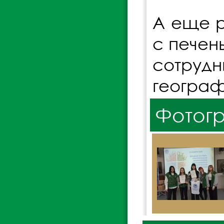
А еще р
с печен
сотру
географ
Фотог