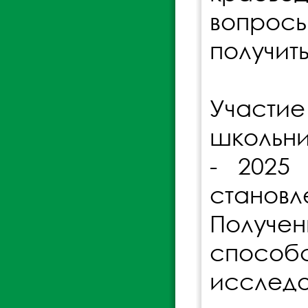
вопросы
получит
Участи
школьни
- 2025
станов
Получе
способ
исследо