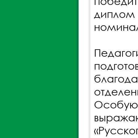
победит
диплом
номинал
Педаго
подгот
благод
отделен
Особу
выраж
«Русск