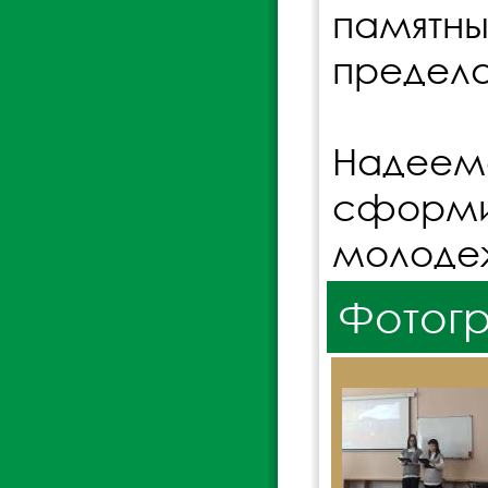
памятны
предела
Надеем
сформи
молоде
Фотог