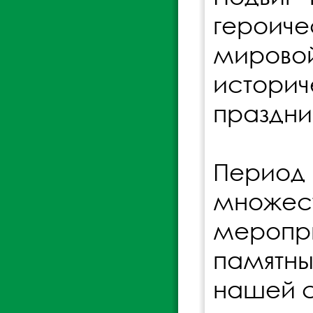
героич
мировой
истори
праздни
Период 
множест
меропр
памятн
нашей с