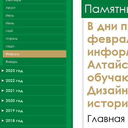
Памятн
Август
Июль
В дни 
Июнь
Май
февр
Апрель
Март
инфо
Февраль
Алта
Январь
2023 год
обучаю
2022 год
Дизайн
2021 год
истори
2020 год
2019 год
Главна
2018 год