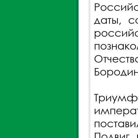
Россий
даты, с
россий
познак
Отчест
Бородин
Триумфа
импера
постави
Подвиг