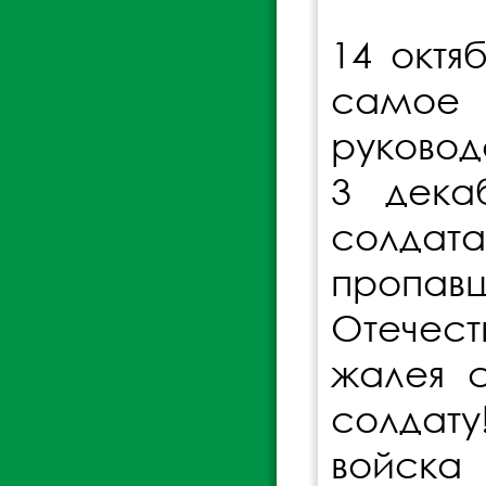
14 октя
самое 
руковод
3 дека
солдата
пропав
Отечест
жалея с
солдату
войска