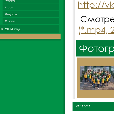
Апрель
http://v
Март
Февраль
Смотре
Январь
(*.mp4,
2014 год
Фотог
07.12.2015