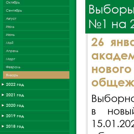
Октябрь
Выборы
Сентябрь
№1 на 2
Август
Июль
Июнь
26 ян
Май
Апрель
акаде
Март
ново
Февраль
Январь
общежи
2022 год
Выборна
2021 год
2020 год
в новы
2019 год
15.01.2
2018 год