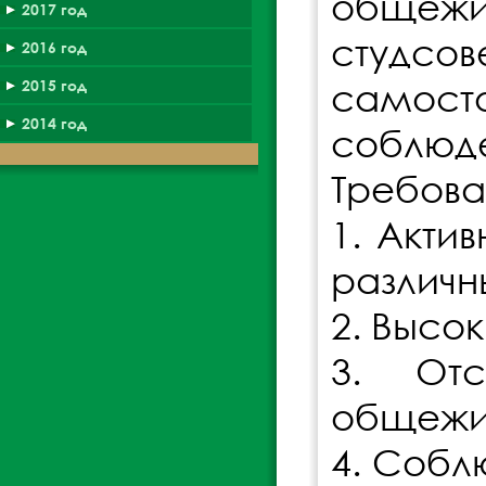
общежит
2017 год
студсо
2016 год
самост
2015 год
2014 год
соблюде
Требова
1. Акти
различн
2. Высок
3. Отс
общежи
4. Собл