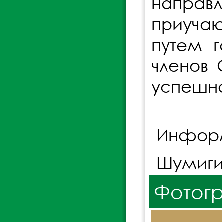
направ
приуча
путем г
членов 
успешно
Информ
Шумиги
Фотог