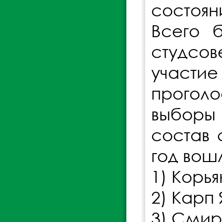
состоян
Всего 
студсо
участи
прогол
выборы 
состав 
год вош
1) Корь
2) Карп 
3) Смир