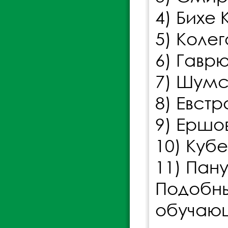
4) Бихе 
5) Колег
6) Гаврю
7) Шумс
8) Евстр
9) Ершов
10) Кубе
11) Пан
Подоб
обуча