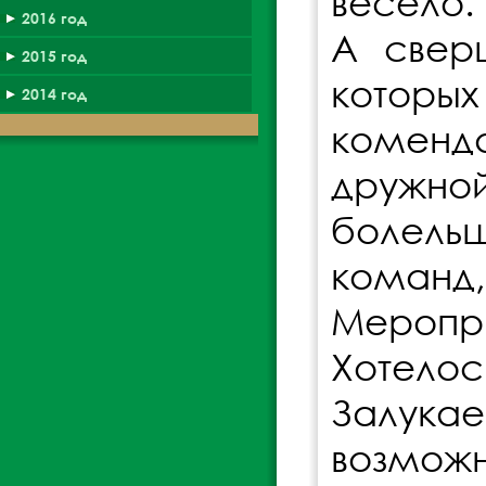
весело.
2016 год
А свер
2015 год
которых
2014 год
коменда
дружн
болель
команд,
Меропр
Хотелос
Залукае
возможн