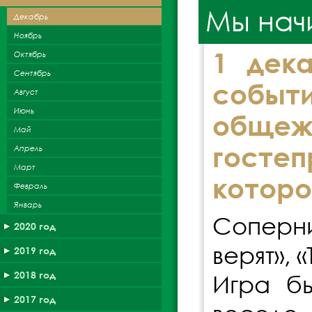
Мы нач
Декабрь
Ноябрь
1 дек
Октябрь
Сентябрь
событ
Август
Июнь
обще
Май
гостеп
Апрель
Март
которо
Февраль
Январь
Соперни
2020 год
верят», 
2019 год
2018 год
Игра б
2017 год