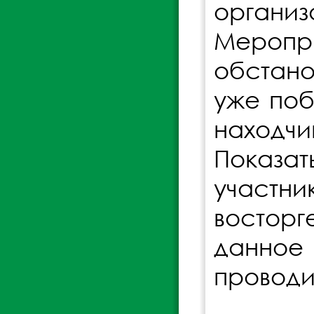
организ
Мероп
обстано
уже поб
находчи
Показа
участни
восторг
данное
проводи