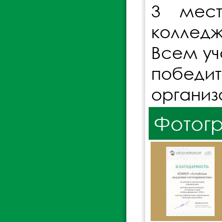
3 мест
колледж
Всем уч
побед
организ
Фотог