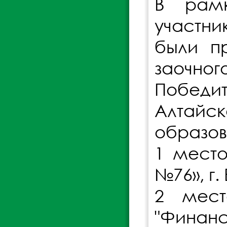
В рамк
участни
были п
заочног
Победи
Алтайск
образов
1 мест
№76», г
2 мест
"Финанс