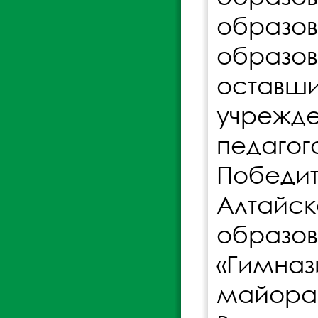
образ
образов
оставш
учрежде
педагог
Победи
Алтайск
образо
«Гимназ
майора 