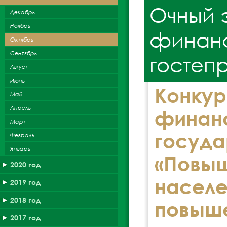
Очный 
Декабрь
Ноябрь
финанс
Октябрь
Сентябрь
гостеп
Август
Июнь
Конку
Май
Апрель
фина
Март
госу
Февраль
Январь
«Повы
2020 год
насе
2019 год
2018 год
повыш
2017 год