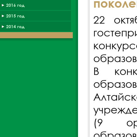
поколе
2016 год
2015 год
22 окт
2014 год
гостеп
конкур
образов
В кон
образо
Алтайск
учрежде
(9 ор
образов