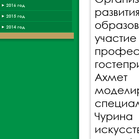
2016 год
разви
2015 год
образо
2014 год
участи
профес
гостепр
Ахмет 
модели
специа
Чурина
искусс