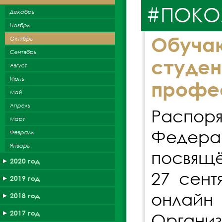
#ПОКО
Декабрь
Ноябрь
Обуча
Октябрь
Сентябрь
студен
Август
Июнь
профе
Май
Апрель
Распор
Март
Федера
Февраль
Январь
посвящё
2020 год
27 сент
2019 год
онлай
2018 год
2017 год
Органи