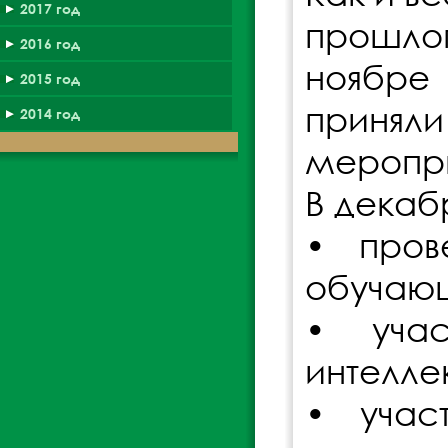
2017 год
прошлог
2016 год
ноябре
2015 год
принял
2014 год
меропри
В декаб
• пров
обучающ
• учас
интеллек
• учас