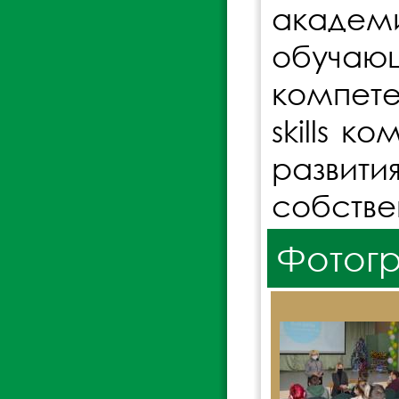
академ
обучаю
компете
skills 
развити
собстве
Фотог