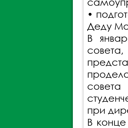
самоупр
• подго
Деду Мо
В январ
совет
предст
продел
совета
студенч
при дир
В конце