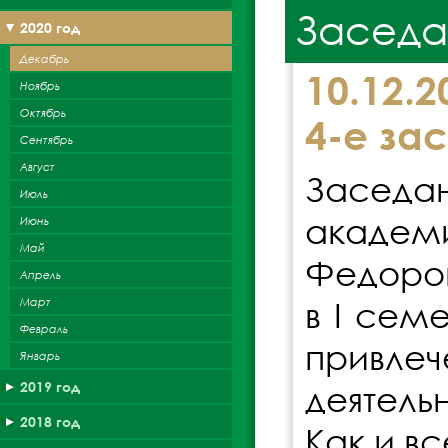
Заседа
2020 год
Декабрь
10.12.
Ноябрь
Октябрь
4-е за
Сентябрь
Август
Заседа
Июль
академ
Июнь
Май
Федоров
Апрель
Март
в I сем
Февраль
привле
Январь
2019 год
деятель
2018 год
Как и в