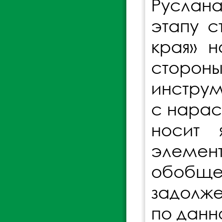
Руслана
этапу с
края» н
сторо
инструм
с нарас
носит 
элеме
обобще
задолже
по данн