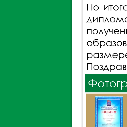
По ито
дипломо
получ
образо
размере
Поздрав
Фотог