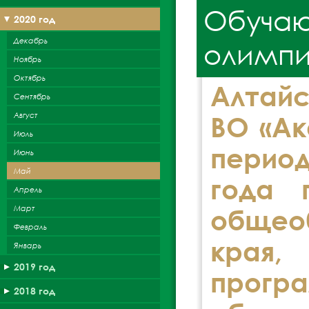
Обучаю
2020 год
Декабрь
олимпи
Ноябрь
Октябрь
Алтайс
Сентябрь
Август
ВО «Ак
Июль
период
Июнь
Май
года 
Апрель
Март
общео
Февраль
края,
Январь
2019 год
прог
2018 год