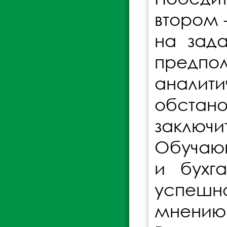
втором 
на зада
предпо
аналит
обста
заключи
Обучающ
и бухг
успешно
мнени