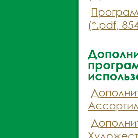
Програм
(*.pdf, 85
Дополн
програм
использ
Дополни
Ассортим
Дополни
Художест