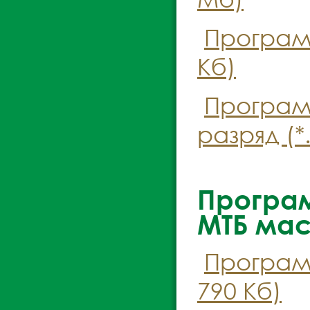
Програм
Кб)
Програм
разряд (*
Програ
МТБ ма
Програм
790 Кб)