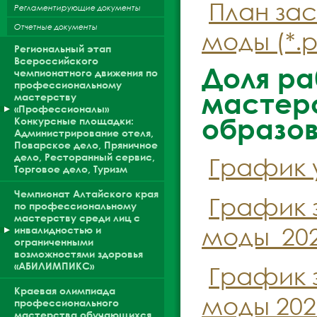
План за
Регламентирующие документы
Отчетные документы
моды (*.p
Региональный этап
Всероссийского
Доля ра
чемпионатного движения по
профессиональному
мастерс
мастерству
«Профессионалы»
образов
Конкурсные площадки:
Администрирование отеля,
Поварское дело, Пряничное
дело, Ресторанный сервис,
График 
Торговое дело, Туризм
Чемпионат Алтайского края
График з
по профессиональному
мастерству среди лиц с
моды_2021
инвалидностью и
ограниченными
возможностями здоровья
«АБИЛИМПИКС»
График з
Краевая олимпиада
моды 2020
профессионального
мастерства обучающихся