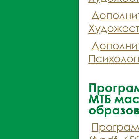
Дополни
Художест
Дополни
Психологи
Програ
МТБ ма
образов
Програм