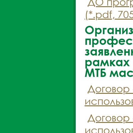
ДО прог
(*.pdf, 70
Органи
професс
заявлен
рамках 
МТБ ма
Договор
использо
Договор
использо