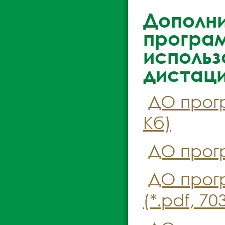
Дополн
програм
использ
дистаци
ДО прог
Кб)
ДО прогр
ДО прог
(*.pdf, 70