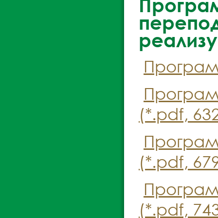
Програ
перепод
реализу
Программ
Програм
(*.pdf, 63
Програм
(*.pdf, 67
Програм
(*.pdf, 74