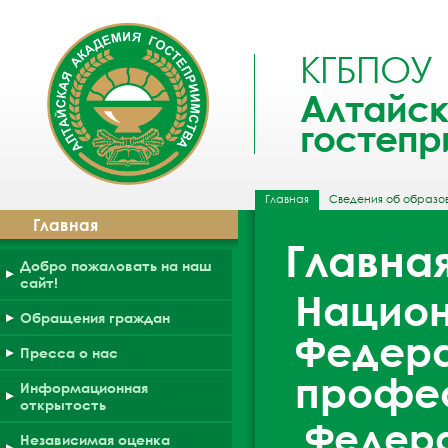
КГБПОУ
Алтайск
гостепр
Главная
Сведения об образо
Главная
Главна
Добро пожаловать на наш
сайт!
Национ
Обращения граждан
Федера
Пресса о нас
профе
Информационная
открытость
Федер
Независимая оценка