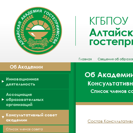
КГБПОУ
Алтайск
гостепр
Главная
Сведения об образо
Об Академии
Об Академи
Инновационная
Консультатив
деятельность
Список членов с
Ассоциация
образовательных
организаций
Консультативный совет
академии
Состав Консультативно
Список членов совета